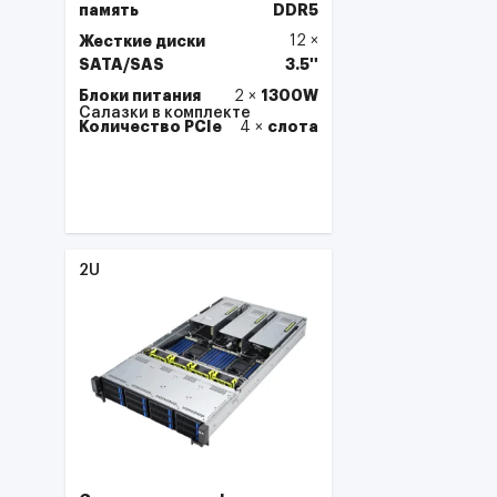
память
DDR5
Жесткие диски
12
×
SATA/SAS
3.5''
Блоки питания
1300W
2
×
Салазки в комплекте
Количество PCIe
слота
4
×
Выбрать
2U