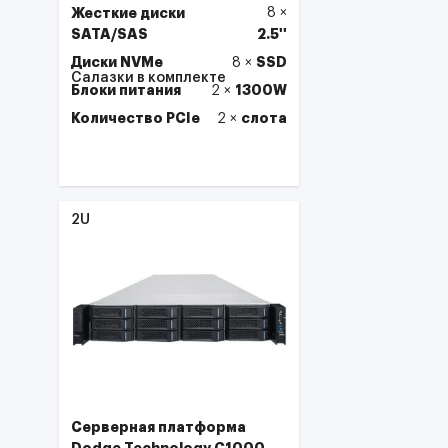
Жесткие диски
8
×
SATA/SAS
2.5''
Диски NVMe
SSD
8
×
Салазки в комплекте
Блоки питания
1300W
2
×
Количество PCIe
слота
2
×
Выбрать
2U
Серверная платформа