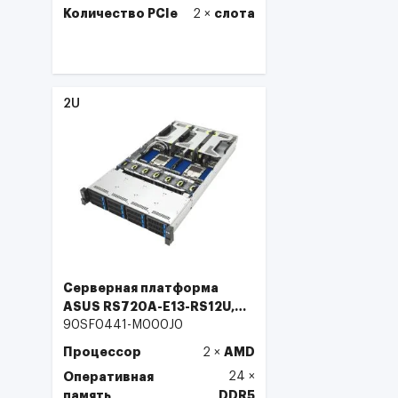
Количество PCIe
слота
2
×
Выбрать
2U
Серверная платформа
ASUS RS720A-E13-RS12U,
2U, 2 x SP5 (LGA 6096P)
90SF0441-M000J0
400W
Процессор
AMD
2
×
Оперативная
24
×
память
DDR5