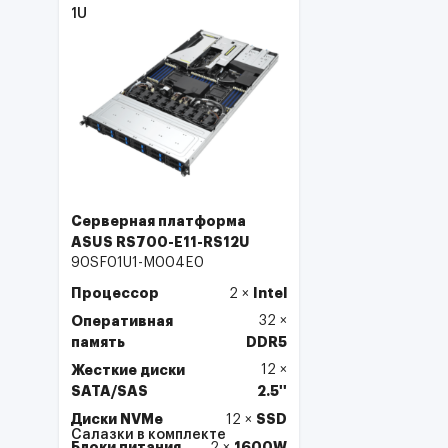
1U
Серверная платформа
ASUS RS700-E11-RS12U
90SF01U1-M004E0
Процессор
Intel
2
×
Оперативная
32
×
память
DDR5
Жесткие диски
12
×
SATA/SAS
2.5''
Диски NVMe
SSD
12
×
Салазки в комплекте
Блоки питания
1600W