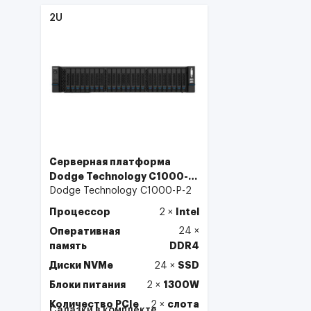
Выбрать
2U
Серверная платформа
Dodge Technology C1000-P-
2 2U 24×2.5" NVMe
Dodge Technology C1000-P-2
Процессор
Intel
2
×
Оперативная
24
×
память
DDR4
Диски NVMe
SSD
24
×
Блоки питания
1300W
2
×
Количество PCIe
слота
2
×
Салазки в комплекте