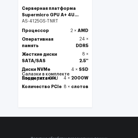
Серверная платформа
Supermicro GPU A+ 4U
Server 4125GS-TNRT
AS-4125GS-TNRT
Процессор
AMD
2
×
Оперативная
24
×
память
DDR5
Жесткие диски
8
×
SATA/SAS
2.5''
Диски NVMe
SSD
4
×
Салазки в комплекте
Блоки питания
2000W
4
×
Поддержка GPU
Количество PCIe
слотов
8
×
Выбрать