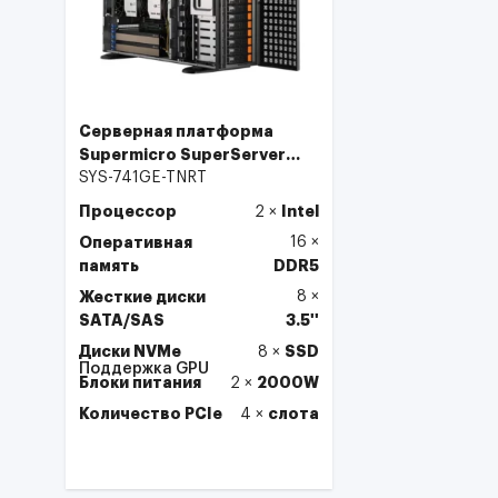
Серверная платформа
Supermicro SuperServer
GPU Tower 741GE-TNRT
SYS-741GE-TNRT
Процессор
Intel
2
×
Оперативная
16
×
память
DDR5
Жесткие диски
8
×
SATA/SAS
3.5''
Диски NVMe
SSD
8
×
Поддержка GPU
Блоки питания
2000W
2
×
Количество PCIe
слота
4
×