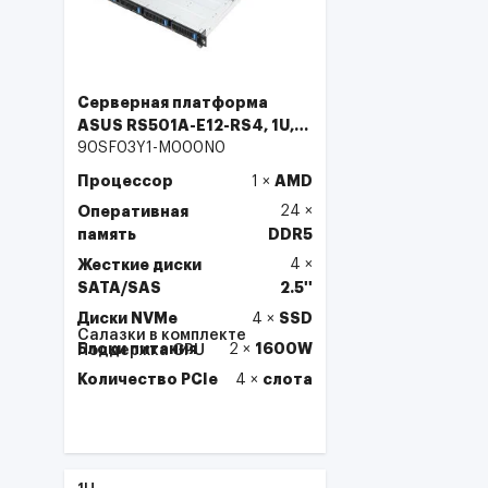
Серверная платформа
ASUS RS501A-E12-RS4, 1U,
1x SP5 (LGA 6096) 400W
90SF03Y1-M000N0
Процессор
AMD
1
×
Оперативная
24
×
память
DDR5
Жесткие диски
4
×
SATA/SAS
2.5''
Диски NVMe
SSD
4
×
Салазки в комплекте
Блоки питания
1600W
2
×
Поддержка GPU
Количество PCIe
слота
4
×
Выбрать