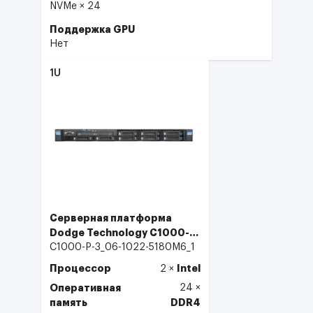
NVMe × 24
Поддержка GPU
Нет
1U
Серверная платформа
Dodge Technology C1000-P-
3 1U 8×2.5
C1000-P-3_06-1022-5180M6_1
Процессор
Intel
2
×
Оперативная
24
×
память
DDR4