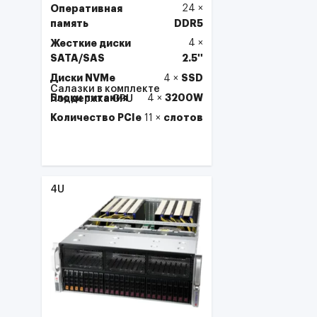
Оперативная
24
×
память
DDR5
Жесткие диски
4
×
SATA/SAS
2.5''
Диски NVMe
SSD
4
×
Салазки в комплекте
Блоки питания
3200W
4
×
Поддержка GPU
Количество PCIe
слотов
11
×
Выбрать
4U