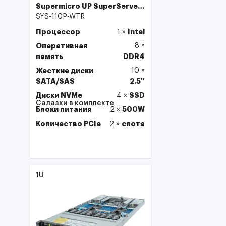
Supermicro UP SuperServer
SYS-110P-WTR
SYS-110P-WTR
Процессор
Intel
1
×
Оперативная
8
×
память
DDR4
Жесткие диски
10
×
SATA/SAS
2.5''
Диски NVMe
SSD
4
×
Салазки в комплекте
Блоки питания
500W
2
×
Количество PCIe
слота
2
×
Выбрать
1U