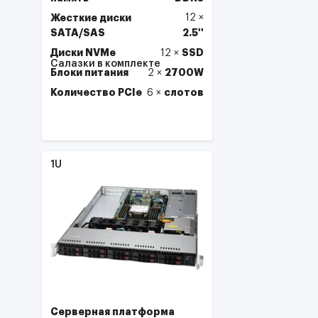
Жесткие диски
12
×
SATA/SAS
2.5''
Диски NVMe
SSD
12
×
Салазки в комплекте
Блоки питания
2700W
2
×
Количество PCIe
слотов
6
×
Выбрать
1U
Серверная платформа