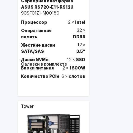
Серверная платформа
ASUS RS720-E11-RS12U
90SF01Z1-M00180
Процессор
Intel
2
×
Оперативная
32
×
память
DDR5
Жесткие диски
12
×
SATA/SAS
3.5''
Диски NVMe
SSD
12
×
Салазки в комплекте
Блоки питания
1600W
2
×
Количество PCIe
слотов
6
×
Выбрать
Tower