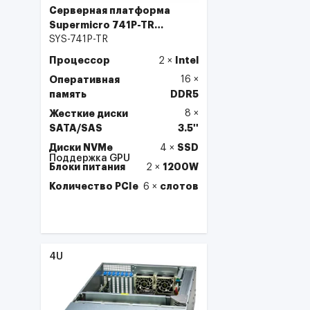
Серверная платформа
Supermicro 741P-TR
Tower/4U
SYS-741P-TR
Процессор
Intel
2
×
Оперативная
16
×
память
DDR5
Жесткие диски
8
×
SATA/SAS
3.5''
Диски NVMe
SSD
4
×
Поддержка GPU
Блоки питания
1200W
2
×
Количество PCIe
слотов
6
×
Выбрать
4U