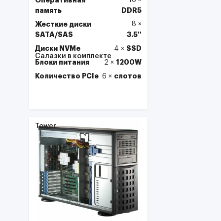
Оперативная
16
×
память
DDR5
Жесткие диски
8
×
SATA/SAS
3.5''
Диски NVMe
SSD
4
×
Салазки в комплекте
Блоки питания
1200W
2
×
Количество PCIe
слотов
6
×
Выбрать
Tower