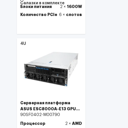
Салазки в комплекте
Блоки питания
1600W
2
×
Количество PCIe
слотов
6
×
Выбрать
4U
Серверная платформа
ASUS ESC8000A-E13 GPU
4U, 2x SP5 LGA6096
90SF0402-M00790
Процессор
AMD
2
×