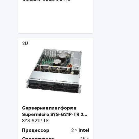
Выбрать
2U
Серверная платформа
Supermicro SYS-621P-TR 2U
8HDD
SYS-621P-TR
Процессор
Intel
2
×