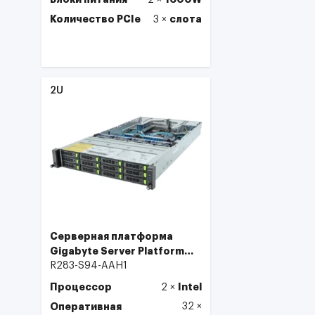
2
×
Количество PCIe
слота
3
×
Выбрать
2U
Серверная платформа
Gigabyte Server Platform
R283-S94
R283-S94-AAH1
Процессор
Intel
2
×
Оперативная
32
×