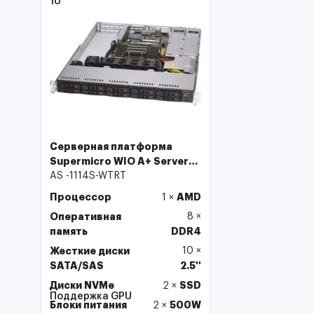
1U
Серверная платформа
Supermicro WIO A+ Server
AS -1114S-WTRT
AS -1114S-WTRT
Процессор
AMD
1
×
Оперативная
8
×
память
DDR4
Жесткие диски
10
×
SATA/SAS
2.5''
Диски NVMe
SSD
2
×
Поддержка GPU
Блоки питания
500W
2
×