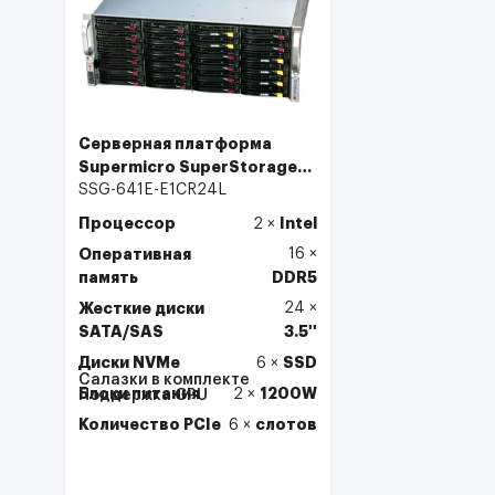
Серверная платформа
Supermicro SuperStorage
4U Server SSG-641E-
SSG-641E-E1CR24L
E1CR24L
Процессор
Intel
2
×
Оперативная
16
×
память
DDR5
Жесткие диски
24
×
SATA/SAS
3.5''
Диски NVMe
SSD
6
×
Салазки в комплекте
Блоки питания
1200W
2
×
Поддержка GPU
Количество PCIe
слотов
6
×