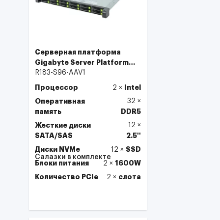
Серверная платформа
Gigabyte Server Platform
R183-S96
R183-S96-AAV1
Процессор
Intel
2
×
Оперативная
32
×
память
DDR5
Жесткие диски
12
×
SATA/SAS
2.5''
Диски NVMe
SSD
12
×
Салазки в комплекте
Блоки питания
1600W
2
×
Количество PCIe
слота
2
×
Выбрать