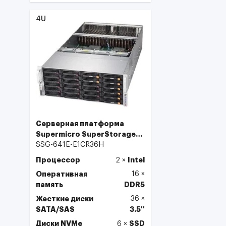
Выбрать
4U
Серверная платформа
Supermicro SuperStorage
4U Server SSG-641E-
SSG-641E-E1CR36H
E1CR36H
Процессор
Intel
2
×
Оперативная
16
×
память
DDR5
Жесткие диски
36
×
SATA/SAS
3.5''
Диски NVMe
SSD
6
×