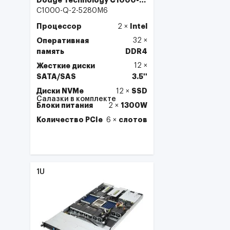
Dodge Technology C1000-
Q-2 2U 12×3.5" SAS/SATA
C1000-Q-2-5280M6
Процессор
Intel
2
×
Оперативная
32
×
память
DDR4
Жесткие диски
12
×
SATA/SAS
3.5''
Диски NVMe
SSD
12
×
Салазки в комплекте
Блоки питания
1300W
2
×
Количество PCIe
слотов
6
×
Выбрать
1U