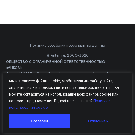
Политика обработки персональных данных
© Anten.ru, 2000–2026
ОБЩЕСТВО С ОГРАНИЧЕННОЙ ОТВЕТСТВЕННОСТЬЮ
«АНКОМ»
Адрес: 199397, г. Санкт-Петербург, муниципальный округ Остров
Декабристов вн.тер.г., Наличная ул, д. 44, к. 1, стр. 1, помещ. 129Н
Мы используем файлы cookie, чтобы улучшить работу сайта,
ИНН: 7813362433
анализировать использование и персонализировать контент. Вы
Основной ОКВЭД: 46.51
можете согласиться на использование всех файлов cookie или
Почта: mail@anten.ru
настроить предпочтения. Подробнее — в нашей
Политике
Телефон: +7 (812) 703-04-00
использования cookie
.
Доп. ОКВЭД: 46.51.2, 62.01, 62.02, 62.03
Компания осуществляет ИТ-деятельность в соответствии с
Согласен
Отклонить
Приказом Минцифры России №499, включая Код 1.01