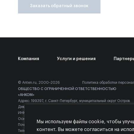
Заказать обратный звонок
Компания
Услуги и решения
Партнер
© Anten.ru, 2000–2026
Политика обработки персона
ОБЩЕСТВО С ОГРАНИЧЕННОЙ ОТВЕТСТВЕННОСТЬЮ
«АНКОМ»
Адрес: 199397, г. Санкт-Петербург, муниципальный округ Остров
Декабристов вн.тер.г., Наличная ул, д. 44, к. 1, стр. 1, помещ. 129Н
ИНН: 7813362433
Основной ОКВЭД: 46.51
Мы используем файлы cookie, чтобы улуч
Почта: mail@anten.ru
контент. Вы можете согласиться на испо
Телефон: +7 (812) 703-04-00