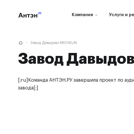
Компания
Услуги и р
Завод Давыдово MICHELIN
Завод Давыдо
[:ru]Команда АНТЭН.РУ завершила проект по ауд
завода[:]