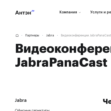
Компания
Услуги и р
Партнеры
Jabra
Видеоконференции JabraPanaCast
Видеоконфере
JabraPanaCast
Jabra
Ч
Офисные гарнитуры