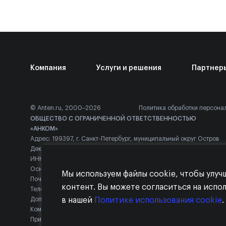
Компания
Услуги и решения
Партнер
© Anten.ru, 2000–2026
Политика обработки персона
ОБЩЕСТВО С ОГРАНИЧЕННОЙ ОТВЕТСТВЕННОСТЬЮ
«АНКОМ»
Адрес: 199397, г. Санкт-Петербург, муниципальный округ Остров
Декабристов вн.тер.г., Наличная ул, д. 44, к. 1, стр. 1, помещ. 129Н
ИНН: 7813362433
Основной ОКВЭД: 46.51
Мы используем файлы cookie, чтобы улуч
Почта: mail@anten.ru
контент. Вы можете согласиться на испо
Телефон: +7 (812) 703-04-00
Доп. ОКВЭД: 46.51.2, 62.01, 62.02, 62.03
в нашей
Политике использования cookie
.
Компания осуществляет ИТ-деятельность в соответствии с
Приказом Минцифры России №499, включая Код 1.01