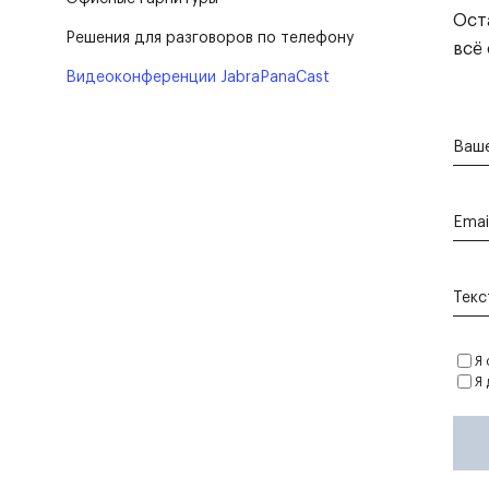
Ост
Решения для разговоров по телефону
всё
Видеоконференции JabraPanaCast
Ваше
Emai
Текс
Я 
Я